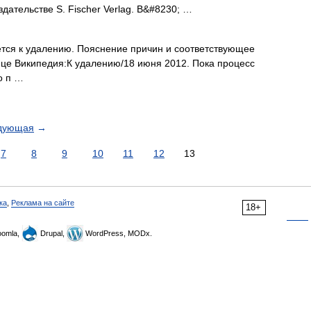
дательстве S. Fischer Verlag. В&#8230; …
тся к удалению. Пояснение причин и соответствующее
ице Википедия:К удалению/18 июня 2012. Пока процесс
о п …
дующая
→
7
8
9
10
11
12
13
ка
,
Реклама на сайте
18+
omla,
Drupal,
WordPress, MODx.