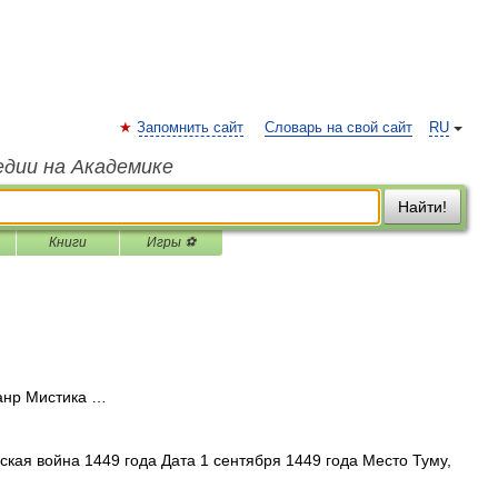
Запомнить сайт
Словарь на свой сайт
RU
едии на Академике
Найти!
Книги
Игры ⚽
анр Мистика …
кая война 1449 года Дата 1 сентября 1449 года Место Туму,