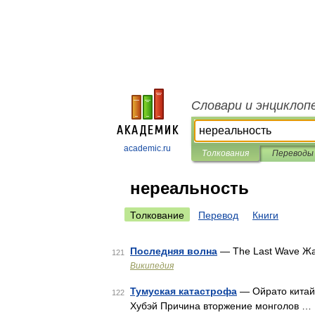
Словари и энциклоп
academic.ru
Толкования
Переводы
нереальность
Толкование
Перевод
Книги
Последняя волна
— The Last Wave Ж
121
Википедия
Тумуская катастрофа
— Ойрато китайс
122
Хубэй Причина вторжение монголов …