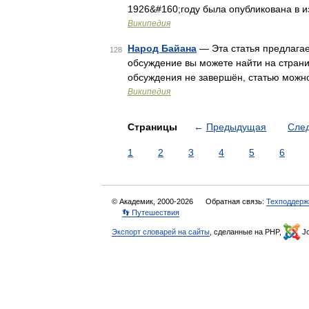
1926&#160;году была опубликована в из
Википедия
Народ Байана
— Эта статья предлагае
128
обсуждение вы можете найти на стран
обсуждения не завершён, статью можн
Википедия
Страницы
←
Предыдущая
Сле
1
2
3
4
5
6
© Академик, 2000-2026
Обратная связь:
Техподдерж
👣 Путешествия
Экспорт словарей на сайты
, сделанные на PHP,
Jo