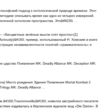
ософский подход к онтологической природе времени. Этот
методике описывать время как одно из четырех измерений.
логичной онтологии пространства. Это&#8230; …
 «Бесцветные зелёные мысли спят яростно»[1]
p furiously)&#160; пример, использованный Н. Хомским в книге
нстрации неэквивалентности понятий «грамматичность» и
царство Появления MK: Deadly Alliance MK: Deception MK:
ana) Место рождения Эдения Появления Mortal Kombat 2
Trilogy MK: Deadly Alliance …
.&#160;Traumnovelle)&#160; новелла австрийского писателя
астями издавалась в берлинском журнале мод «Die Dame». В