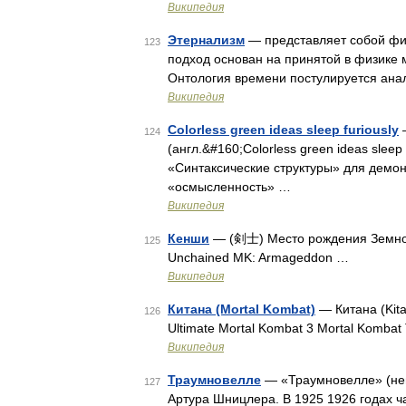
Википедия
Этернализм
— представляет собой фил
123
подход основан на принятой в физике 
Онтология времени постулируется ана
Википедия
Colorless green ideas sleep furiously
—
124
(англ.&#160;Colorless green ideas slee
«Синтаксические структуры» для демо
«осмысленность» …
Википедия
Кенши
— (剣士) Место рождения Земное 
125
Unchained MK: Armageddon …
Википедия
Китана (Mortal Kombat)
— Китана (Kit
126
Ultimate Mortal Kombat 3 Mortal Kombat 
Википедия
Траумновелле
— «Траумновелле» (нем
127
Артура Шницлера. В 1925 1926 годах ч